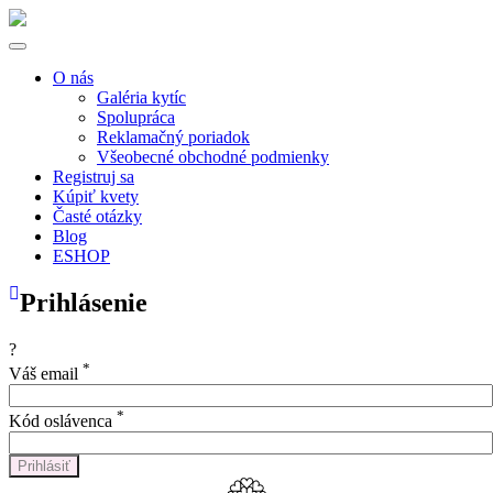
O nás
Galéria kytíc
Spolupráca
Reklamačný poriadok
Všeobecné obchodné podmienky
Registruj sa
Kúpiť kvety
Časté otázky
Blog
ESHOP
Prihlásenie
?
*
Váš email
*
Kód oslávenca