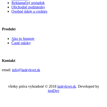
Reklamačný poriadok
Obchodné podmienky
Osobné údaje a cookies
Produkt
Ako to funguje
Časté otázky
Kontakt
email:
info@laskykvet.sk
všetky práva vyhradené © 2018
laskykvet.sk
. Developed by
justDev