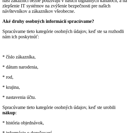
naši zákazníci bežne používajú v našich digitálnych kanáloch, a na
zlepšenie IT systémov na zvýšenie bezpečnosti pre našich
návštevníkov a zákazníkov všeobecne.
Aké druhy osobných informácií spracúvame?
Spracúvame tieto kategórie osobných údajov, keď ste sa rozhodli
nám ich poskytnúť:
* číslo zákazníka,
* dátum narodenia,
* rod,
* krajina,
* nastavenia účtu.
Spracúvame tieto kategórie osobných údajov, keď ste urobili
nákup
:
* história objednávok,
* informácie o doručovaní,