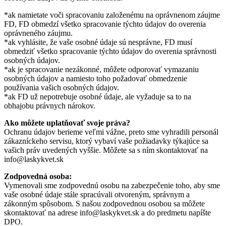
*ak namietate voči spracovaniu založenému na oprávnenom záujme
FD, FD obmedzí všetko spracovanie týchto údajov do overenia
oprávneného záujmu.
*ak vyhlásite, že vaše osobné údaje sú nesprávne, FD musí
obmedziť všetko spracovanie týchto údajov do overenia správnosti
osobných údajov.
*ak je spracovanie nezákonné, môžete odporovať vymazaniu
osobných údajov a namiesto toho požadovať obmedzenie
používania vašich osobných údajov.
*ak FD už nepotrebuje osobné údaje, ale vyžaduje sa to na
obhajobu právnych nárokov.
Ako môžete uplatňovať svoje práva?
Ochranu údajov berieme veľmi vážne, preto sme vyhradili personál
zákazníckeho servisu, ktorý vybaví vaše požiadavky týkajúce sa
vašich práv uvedených vyššie. Môžete sa s ním skontaktovať na
info@laskykvet.sk
Zodpovedná osoba:
Vymenovali sme zodpovednú osobu na zabezpečenie toho, aby sme
vaše osobné údaje stále spracúvali otvoreným, správnym a
zákonným spôsobom. S našou zodpovednou osobou sa môžete
skontaktovať na adrese info@laskykvet.sk a do predmetu napíšte
DPO.