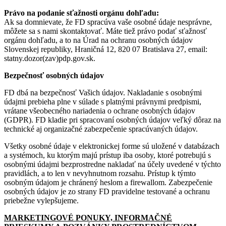
Právo na podanie sťažnosti orgánu dohľadu:
Ak sa domnievate, že FD spracúva vaše osobné údaje nesprávne,
môžete sa s nami skontaktovať. Máte tiež právo podať sťažnosť
orgánu dohľadu, a to na Úrad na ochranu osobných údajov
Slovenskej republiky, Hraničná 12, 820 07 Bratislava 27, email:
statny.dozor(zav)pdp.gov.sk.
Bezpečnosť osobných údajov
FD dbá na bezpečnosť Vašich údajov. Nakladanie s osobnými
údajmi prebieha plne v súlade s platnými právnymi predpismi,
vrátane všeobecného nariadenia o ochrane osobných údajov
(GDPR). FD kladie pri spracovaní osobných údajov veľký dôraz na
technické aj organizačné zabezpečenie spracúvaných údajov.
Všetky osobné údaje v elektronickej forme sú uložené v databázach
a systémoch, ku ktorým majú prístup iba osoby, ktoré potrebujú s
osobnými údajmi bezprostredne nakladať na účely uvedené v týchto
pravidlách, a to len v nevyhnutnom rozsahu. Prístup k týmto
osobným údajom je chránený heslom a firewallom. Zabezpečenie
osobných údajov je zo strany FD pravidelne testované a ochranu
priebežne vylepšujeme.
MARKETINGOVÉ PONUKY, INFORMAČNÉ