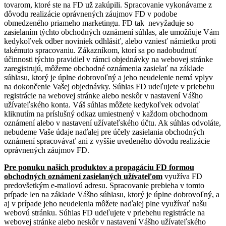
tovarom, ktoré ste na FD už zakúpili. Spracovanie vykonávame z
dôvodu realizácie oprávnených záujmov FD v podobe
obmedzeného priameho marketingu. FD tak nevyžaduje so
zasielaním týchto obchodných oznámení súhlas, ale umožňuje Vám
kedykoľvek odber noviniek odhlásiť, alebo vzniesť námietku proti
takémuto spracovaniu. Zákazníkom, ktorí sa po nadobudnutí
účinnosti týchto pravidiel v rámci objednávky na webovej stránke
zaregistrujú, môžeme obchodné oznámenia zasielať na základe
súhlasu, ktorý je úplne dobrovoľný a jeho neudelenie nemá vplyv
na dokončenie Vašej objednávky. Súhlas FD udeľujete v priebehu
registrácie na webovej stránke alebo neskôr v nastavení Vášho
užívateľského konta. Váš súhlas môžete kedykoľvek odvolať
kliknutím na príslušný odkaz umiestnený v každom obchodnom
oznámení alebo v nastavení užívateľského účtu. Ak súhlas odvoláte,
nebudeme Vaše údaje naďalej pre účely zasielania obchodných
oznámení spracovávať ani z vyššie uvedeného dôvodu realizácie
oprávnených záujmov FD.
Pre ponuku našich produktov a propagáciu FD formou
obchodných oznámení zasielaných užívateľom
využíva FD
predovšetkým e-mailovú adresu. Spracovanie prebieha v tomto
prípade len na základe Vášho súhlasu, ktorý je úplne dobrovoľný, a
aj v prípade jeho neudelenia môžete naďalej plne využívať našu
webovú stránku. Súhlas FD udeľujete v priebehu registrácie na
webovej stránke alebo neskôr v nastavení Vášho užívateľského