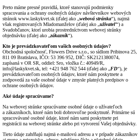
Preto máme presné pravidlá, ktoré stanovujú podmienky
spracovania a ochrany osobných údajov návštevníkov webových
stránok www.laskykvet.sk (ďalej ako „
webová stránka
“), najmä
však registrovaných Mladomanželov (ďalej ako „
užívateľ
“) a
Svadobčanov, ktorí urobia prostredníctvom webovej stránky
objednávku (ďalej ako „
zákazník
“).
Kto je prevádzkovateľom vašich osobných údajov?
Obchodná spoločnosť, Flowers Drive s.r.o., so sídlom Pribinova 25,
811 09 Bratislava, IČO: 53 396 952, DIČ: SK2121380074,
zapísaná v OR SR, oddiel: Sro, vložka č.: 40949/R,
info@laskykvet.sk, tel: +421 948 762 544 (ďalej ako „
FD
“), je
prevádzkovateľom osobných údajov, ktoré nám poskytnete a
zodpovedá za vaše osobné údaje v zmysle platných predpisov o
ochrane osobných údajov.
Aké údaje spracúvame?
Na webovej stránke spracúvame osobné údaje o užívateľoch
a zákazníkoch, ktoré nám boli dobrovoľne poskytnuté. Primárne sú
spracovávané osobné údaje, ktoré nám sami poskytnete pri
registrácii na webovej stránke alebo pri vytvorení Vašej objednávky.
Tieto údaje zahŕňajú najmä e-mailovú adresu a v prípade zákazníkov
aj meno a priezvisko, adresu, telefónne číslo a platobné údaje.