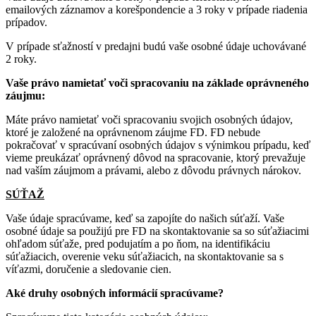
emailových záznamov a korešpondencie a 3 roky v prípade riadenia
prípadov.
V prípade sťažností v predajni budú vaše osobné údaje uchovávané
2 roky.
Vaše právo namietať voči spracovaniu na základe oprávneného
záujmu:
Máte právo namietať voči spracovaniu svojich osobných údajov,
ktoré je založené na oprávnenom záujme FD. FD nebude
pokračovať v spracúvaní osobných údajov s výnimkou prípadu, keď
vieme preukázať oprávnený dôvod na spracovanie, ktorý prevažuje
nad vaším záujmom a právami, alebo z dôvodu právnych nárokov.
SÚŤAŽ
Vaše údaje spracúvame, keď sa zapojíte do našich súťaží. Vaše
osobné údaje sa použijú pre FD na skontaktovanie sa so súťažiacimi
ohľadom súťaže, pred podujatím a po ňom, na identifikáciu
súťažiacich, overenie veku súťažiacich, na skontaktovanie sa s
víťazmi, doručenie a sledovanie cien.
Aké druhy osobných informácií spracúvame?