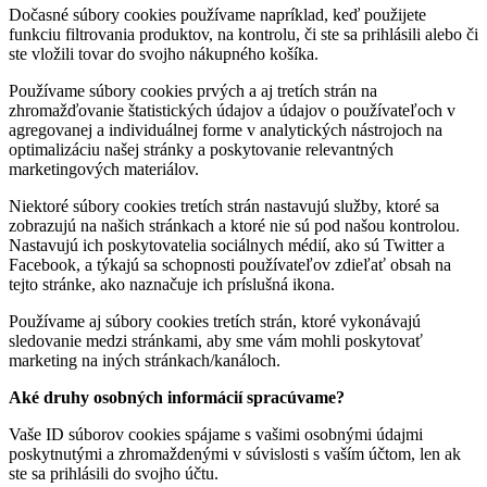
Dočasné súbory cookies používame napríklad, keď použijete
funkciu filtrovania produktov, na kontrolu, či ste sa prihlásili alebo či
ste vložili tovar do svojho nákupného košíka.
Používame súbory cookies prvých a aj tretích strán na
zhromažďovanie štatistických údajov a údajov o používateľoch v
agregovanej a individuálnej forme v analytických nástrojoch na
optimalizáciu našej stránky a poskytovanie relevantných
marketingových materiálov.
Niektoré súbory cookies tretích strán nastavujú služby, ktoré sa
zobrazujú na našich stránkach a ktoré nie sú pod našou kontrolou.
Nastavujú ich poskytovatelia sociálnych médií, ako sú Twitter a
Facebook, a týkajú sa schopnosti používateľov zdieľať obsah na
tejto stránke, ako naznačuje ich príslušná ikona.
Používame aj súbory cookies tretích strán, ktoré vykonávajú
sledovanie medzi stránkami, aby sme vám mohli poskytovať
marketing na iných stránkach/kanáloch.
Aké druhy osobných informácií spracúvame?
Vaše ID súborov cookies spájame s vašimi osobnými údajmi
poskytnutými a zhromaždenými v súvislosti s vaším účtom, len ak
ste sa prihlásili do svojho účtu.