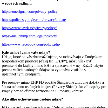
webových sídlach:
https://onesignal.com/privacy_policy
https://policies.google.com/privacy/update
https://www.tawk.to/privacy-policy/
https://mailchimp.com/legal/privacy/
https://www.facebook.com/policy.php
Kde uchovávame vaše údaje?
Údaje, ktoré od vás zhromažďujeme, sa uchovávajú v Európskom
hospodárskom priestore (ďalej len „
EHP
“), môžu však byť
prenesené do krajiny mimo EHP a spracúvané v nej. Každý takýto
prenos vašich osobných údajov sa vykonáva v súlade s
uplatniteľnými predpismi.
Pre prenosy mimo EHP FD použije Štandardné zmluvné doložky a
štít na ochranu osobných údajov (Privacy Shield) ako zábezpeky pre
krajiny bez náležitého rozhodnutia Európskej komisie.
Ako dlho uchovávame osobné údaje?
FD spracováva osobné údaje na účely plnenia zmluvy po celú dobu