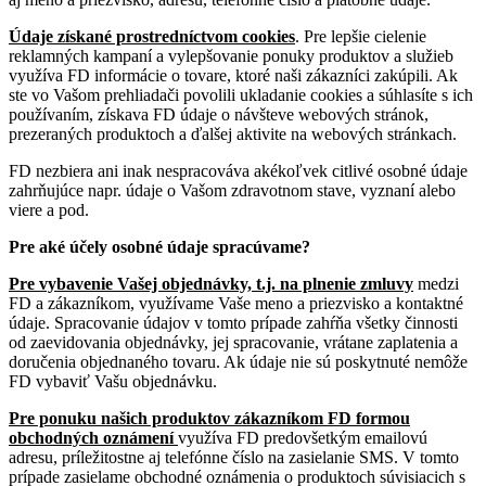
Údaje získané prostredníctvom cookies
. Pre lepšie cielenie
reklamných kampaní a vylepšovanie ponuky produktov a služieb
využíva FD informácie o tovare, ktoré naši zákazníci zakúpili. Ak
ste vo Vašom prehliadači povolili ukladanie cookies a súhlasíte s ich
používaním, získava FD údaje o návšteve webových stránok,
prezeraných produktoch a ďalšej aktivite na webových stránkach.
FD nezbiera ani inak nespracováva akékoľvek citlivé osobné údaje
zahrňujúce napr. údaje o Vašom zdravotnom stave, vyznaní alebo
viere a pod.
Pre aké účely osobné údaje spracúvame?
Pre vybavenie Vašej objednávky, t.j. na plnenie zmluvy
medzi
FD a zákazníkom, využívame Vaše meno a priezvisko a kontaktné
údaje. Spracovanie údajov v tomto prípade zahŕňa všetky činnosti
od zaevidovania objednávky, jej spracovanie, vrátane zaplatenia a
doručenia objednaného tovaru. Ak údaje nie sú poskytnuté nemôže
FD vybaviť Vašu objednávku.
Pre ponuku našich produktov zákazníkom FD formou
obchodných oznámení
využíva FD predovšetkým emailovú
adresu, príležitostne aj telefónne číslo na zasielanie SMS. V tomto
prípade zasielame obchodné oznámenia o produktoch súvisiacich s