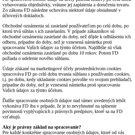
vybavovania objednávky, vrátane jej zaplatenia a doručenia tovaru.
Zo zákona FD následne uchováva niektoré údaje obsiahnuté v
účtovných dokladoch.
Obchodné oznámenia sú zasielané používateľom po celú dobu, po
ktorú trvá súhlas s ich zasielaním. V prípade zákazníkov sú
obchodné oznámenia zasielané do doby, než dôjde k odhláseniu ich
odberu, prípadne do doby, než je vznesená námietka proti
spracovaniu Vašich údajov za týmto účelom. Najdlhšie sú však
obchodné oznámenia zasielané po dobu 10 rokov. Potom FD
požiada o udelenie nového súhlasu.
Údaje získané na marketingové účely prostredníctvom cookies
spracováva FD po celú dobu trvania súhlasu s používaním cookies,
t.j. po dobu, kedy ukladanie cookies povolíte vo svojom prehliadači,
prípadne do doby, než je vznesená námietka proti spracovaniu
Vašich údajov za týmto účelom.
Ďalšie spracovanie osobných údajov nad rámec uvedených lehôt
vykonáva FD iba v prípade, že je to nevyhnutné na splnenie
povinností vyplývajúcich z právnych predpisov, ktoré sa na FD
vzťahujú.
Aký je právny základ na spracovanie?
Pre každé konkrétne spracovanie osobných údajov, ktoré od vás