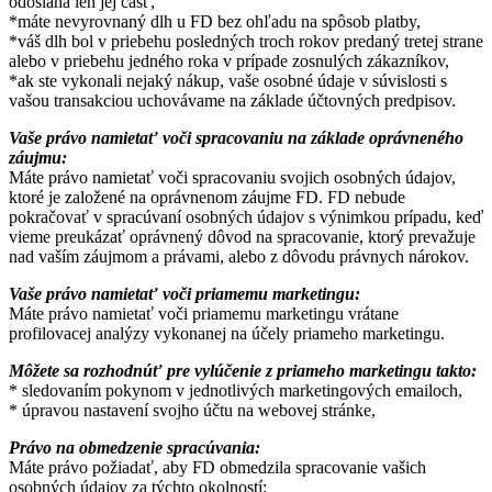
odoslaná len jej časť,
*máte nevyrovnaný dlh u FD bez ohľadu na spôsob platby,
*váš dlh bol v priebehu posledných troch rokov predaný tretej strane
alebo v priebehu jedného roka v prípade zosnulých zákazníkov,
*ak ste vykonali nejaký nákup, vaše osobné údaje v súvislosti s
vašou transakciou uchovávame na základe účtovných predpisov.
Vaše právo namietať voči spracovaniu na základe oprávneného
záujmu:
Máte právo namietať voči spracovaniu svojich osobných údajov,
ktoré je založené na oprávnenom záujme FD. FD nebude
pokračovať v spracúvaní osobných údajov s výnimkou prípadu, keď
vieme preukázať oprávnený dôvod na spracovanie, ktorý prevažuje
nad vaším záujmom a právami, alebo z dôvodu právnych nárokov.
Vaše právo namietať voči priamemu marketingu:
Máte právo namietať voči priamemu marketingu vrátane
profilovacej analýzy vykonanej na účely priameho marketingu.
Môžete sa rozhodnúť pre vylúčenie z priameho marketingu takto:
* sledovaním pokynom v jednotlivých marketingových emailoch,
* úpravou nastavení svojho účtu na webovej stránke,
Právo na obmedzenie spracúvania:
Máte právo požiadať, aby FD obmedzila spracovanie vašich
osobných údajov za týchto okolností: