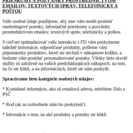
PRIESKUMY A POZVÁNKY PROSTREDNÍCTVOM
EMAILOV, TEXTOVÝCH SPRÁV, TELEFONICKY A
POŠTOU
Vaše osobné údaje použijeme, aby sme vám mohli posielať
marketingové ponuky, informačné prieskumy a pozvánky
prostredníctvom emailov, textových správ, telefonicky a poštou.
S cieľom optimalizovať vašu interakciu s FD vám poskytneme
náležité informácie, odporúčané produkty, pošleme vám
pripomienky produktov, ktoré ste nechali v nákupnom košíku, a
budeme vám posielať personalizované ponuky. Všetky tieto skvelé
služby sú založené na vašich predchádzajúcich nákupoch, na tom,
na čo ste klikli, a na informáciách, ktoré ste nám poskytli.
Spracúvame tieto kategórie osobných údajov:
* Kontaktné informácie, ako sú emailová adresa, telefónne číslo a
PSČ
* Rod (ak sa rozhodnete nám ho poskytnúť)
* Informácie o tom, na aké produkty a ponuky ste klikli