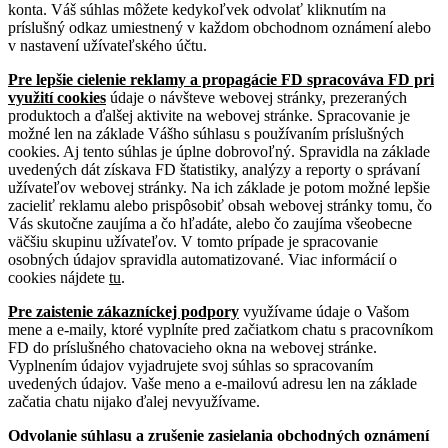
konta. Váš súhlas môžete kedykoľvek odvolať kliknutím na
príslušný odkaz umiestnený v každom obchodnom oznámení alebo
v nastavení užívateľského účtu.
Pre lepšie cielenie reklamy a propagácie FD spracováva FD pri
využití cookies
údaje o návšteve webovej stránky, prezeraných
produktoch a ďalšej aktivite na webovej stránke. Spracovanie je
možné len na základe Vášho súhlasu s používaním príslušných
cookies. Aj tento súhlas je úplne dobrovoľný. Spravidla na základe
uvedených dát získava FD štatistiky, analýzy a reporty o správaní
užívateľov webovej stránky. Na ich základe je potom možné lepšie
zacieliť reklamu alebo prispôsobiť obsah webovej stránky tomu, čo
Vás skutočne zaujíma a čo hľadáte, alebo čo zaujíma všeobecne
väčšiu skupinu užívateľov. V tomto prípade je spracovanie
osobných údajov spravidla automatizované. Viac informácií o
cookies nájdete
tu
.
Pre zaistenie zákazníckej podpory
využívame údaje o Vašom
mene a e-maily, ktoré vyplníte pred začiatkom chatu s pracovníkom
FD do príslušného chatovacieho okna na webovej stránke.
Vyplnením údajov vyjadrujete svoj súhlas so spracovaním
uvedených údajov. Vaše meno a e-mailovú adresu len na základe
začatia chatu nijako ďalej nevyužívame.
Odvolanie súhlasu a zrušenie zasielania obchodných oznámení