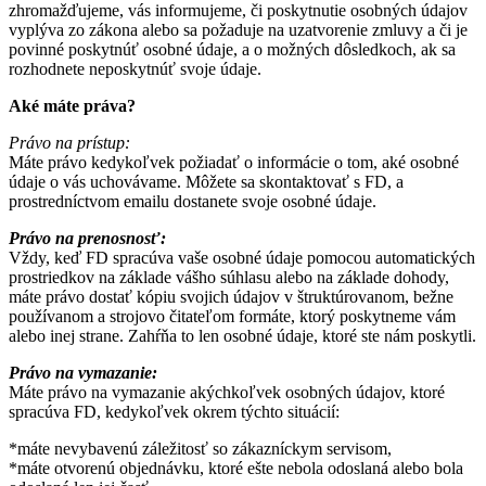
zhromažďujeme, vás informujeme, či poskytnutie osobných údajov
vyplýva zo zákona alebo sa požaduje na uzatvorenie zmluvy a či je
povinné poskytnúť osobné údaje, a o možných dôsledkoch, ak sa
rozhodnete neposkytnúť svoje údaje.
Aké máte práva?
Právo na prístup:
Máte právo kedykoľvek požiadať o informácie o tom, aké osobné
údaje o vás uchovávame. Môžete sa skontaktovať s FD, a
prostredníctvom emailu dostanete svoje osobné údaje.
Právo na prenosnosť:
Vždy, keď FD spracúva vaše osobné údaje pomocou automatických
prostriedkov na základe vášho súhlasu alebo na základe dohody,
máte právo dostať kópiu svojich údajov v štruktúrovanom, bežne
používanom a strojovo čitateľom formáte, ktorý poskytneme vám
alebo inej strane. Zahŕňa to len osobné údaje, ktoré ste nám poskytli.
Právo na vymazanie:
Máte právo na vymazanie akýchkoľvek osobných údajov, ktoré
spracúva FD, kedykoľvek okrem týchto situácií:
*máte nevybavenú záležitosť so zákazníckym servisom,
*máte otvorenú objednávku, ktoré ešte nebola odoslaná alebo bola