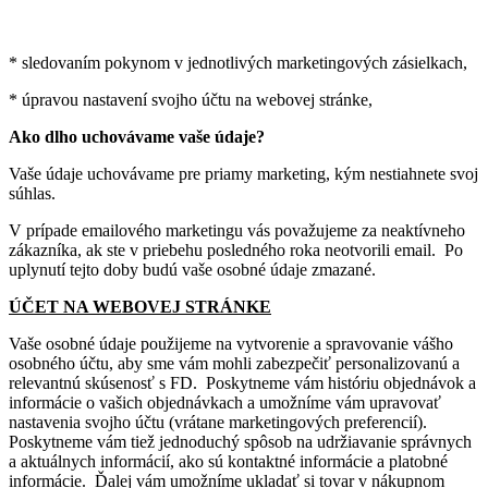
* sledovaním pokynom v jednotlivých marketingových zásielkach,
* úpravou nastavení svojho účtu na webovej stránke,
Ako dlho uchovávame vaše údaje?
Vaše údaje uchovávame pre priamy marketing, kým nestiahnete svoj
súhlas.
V prípade emailového marketingu vás považujeme za neaktívneho
zákazníka, ak ste v priebehu posledného roka neotvorili email. Po
uplynutí tejto doby budú vaše osobné údaje zmazané.
ÚČET NA WEBOVEJ STRÁNKE
Vaše osobné údaje použijeme na vytvorenie a spravovanie vášho
osobného účtu, aby sme vám mohli zabezpečiť personalizovanú a
relevantnú skúsenosť s FD. Poskytneme vám históriu objednávok a
informácie o vašich objednávkach a umožníme vám upravovať
nastavenia svojho účtu (vrátane marketingových preferencií).
Poskytneme vám tiež jednoduchý spôsob na udržiavanie správnych
a aktuálnych informácií, ako sú kontaktné informácie a platobné
informácie. Ďalej vám umožníme ukladať si tovar v nákupnom