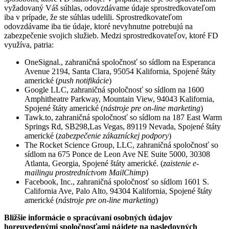
vyžadovaný Váš súhlas, odovzdávame údaje sprostredkovateľom
iba v prípade, že ste súhlas udelili. Sprostredkovateľom
odovzdávame iba tie údaje, ktoré nevyhnutne potrebujú na
zabezpečenie svojich služieb. Medzi sprostredkovateľov, ktoré FD
využíva, patria:
OneSignal., zahraničná spoločnosť so sídlom na Esperanca
Avenue 2194, Santa Clara, 95054 Kalifornia, Spojené štáty
americké (
push notifikácie
)
Google LLC, zahraničná spoločnosť so sídlom na 1600
Amphitheatre Parkway, Mountain View, 94043 Kalifornia,
Spojené štáty americké (
nástroje pre on-line marketing
)
Tawk.to, zahraničná spoločnosť so sídlom na 187 East Warm
Springs Rd, SB298,Las Vegas, 89119 Nevada, Spojené štáty
americké (
zabezpečenie zákazníckej podpory
)
The Rocket Science Group, LLC, zahraničná spoločnosť so
sídlom na 675 Ponce de Leon Ave NE Suite 5000, 30308
Atlanta, Georgia, Spojené štáty americké. (
zaistenie e-
mailingu prostredníctvom MailChimp
)
Facebook, Inc., zahraničná spoločnosť so sídlom 1601 S.
California Ave, Palo Alto, 94304 Kalifornia, Spojené štáty
americké (
nástroje pre on-line marketing
)
Bližšie informácie o spracúvaní osobných údajov
horeuvedenými spoločnosťami nájdete na nasledovných