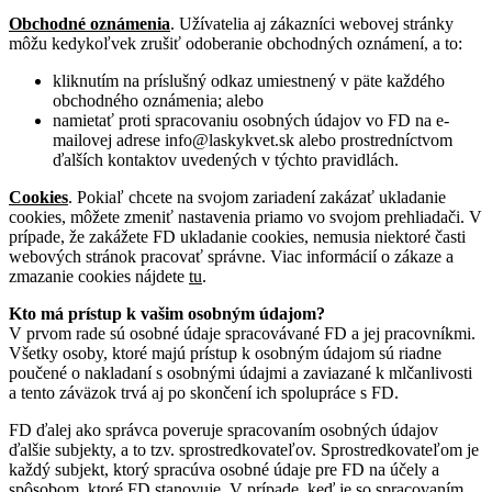
Obchodné oznámenia
. Užívatelia aj zákazníci webovej stránky
môžu kedykoľvek zrušiť odoberanie obchodných oznámení, a to:
kliknutím na príslušný odkaz umiestnený v päte každého
obchodného oznámenia; alebo
namietať proti spracovaniu osobných údajov vo FD na e-
mailovej adrese info@laskykvet.sk alebo prostredníctvom
ďalších kontaktov uvedených v týchto pravidlách.
Cookies
. Pokiaľ chcete na svojom zariadení zakázať ukladanie
cookies, môžete zmeniť nastavenia priamo vo svojom prehliadači. V
prípade, že zakážete FD ukladanie cookies, nemusia niektoré časti
webových stránok pracovať správne. Viac informácií o zákaze a
zmazanie cookies nájdete
tu
.
Kto má prístup k vašim osobným údajom?
V prvom rade sú osobné údaje spracovávané FD a jej pracovníkmi.
Všetky osoby, ktoré majú prístup k osobným údajom sú riadne
poučené o nakladaní s osobnými údajmi a zaviazané k mlčanlivosti
a tento záväzok trvá aj po skončení ich spolupráce s FD.
FD ďalej ako správca poveruje spracovaním osobných údajov
ďalšie subjekty, a to tzv. sprostredkovateľov. Sprostredkovateľom je
každý subjekt, ktorý spracúva osobné údaje pre FD na účely a
spôsobom, ktoré FD stanovuje. V prípade, keď je so spracovaním