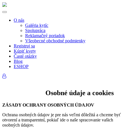
O nás
Galéria kytíc
Spolupráca
Reklamačný poriadok
Všeobecné obchodné podmienky
Registruj sa
Kúpiť kvety
Časté otázky
Blog
ESHOP
Osobné údaje a cookies
ZÁSADY OCHRANY OSOBNÝCH ÚDAJOV
Ochrana osobných údajov je pre nás veľmi dôležitá a chceme byť
otvorení a transparentní, pokiaľ ide o naše spracovanie vašich
osobných údajov.